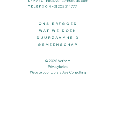
info@verisemseeds.com
E-MAIL
+31 205 214777
TELEFOON
ONS ERFGOED
WAT WE DOEN
DUURZAAMHEID
GEMEENSCHAP
© 2026 Verisem.
Privacybeleid
Website door
Library Ave Consulting